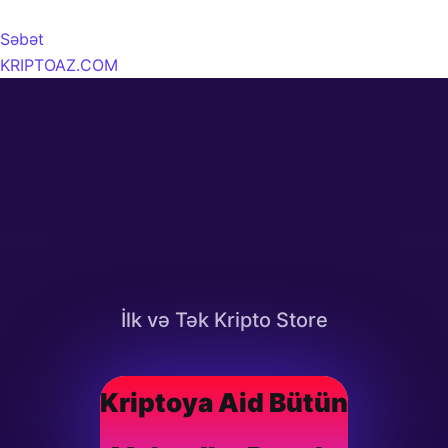
Səbət
KRIPTOAZ.COM
İlk və Tək Kripto Store
Kriptoya Aid Bütün