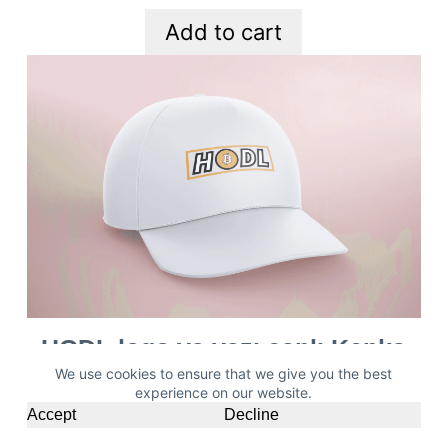
Add to cart
HODL logo və yazı çaplı Kepka
We use cookies to ensure that we give you the best
Ağ
experience on our website.
Accept
Decline
11,00
₼