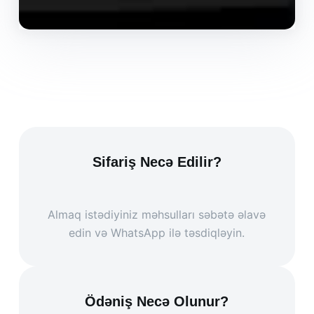
Sifariş Necə Edilir?
Almaq istədiyiniz məhsulları səbətə əlavə
edin və WhatsApp ilə təsdiqləyin.
Ödəniş Necə Olunur?