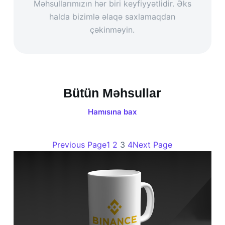
Məhsullarımızın hər biri keyfiyyətlidir. Əks
halda bizimlə əlaqə saxlamaqdan
çəkinməyin.
Bütün Məhsullar
Hamısına bax
Previous Page
1
2
3
4
Next Page