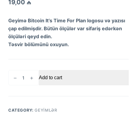
19,00
₼
Geyimə Bitcoin It’s Time For Plan logosu və yazısı
çap edilmişdir. Bütün ölçülər var sifariş edərkən
ölçüləri qeyd edin.
Təsvir bölümünü oxuyun.
Bitcoin
Add to cart
It's
Time
For
Plan
logo
CATEGORY:
GEYIMLƏR
və
yazı
çaplı