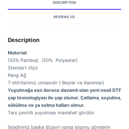
T-
DESCRIPTION
shirt
Ağ
REVIEWS (0)
quantity
Description
Material:
(50% Pambıq) (50% Polyester)
Standart ölçü
Rəng Ağ
T-shirtlərimiz unisexdir ( Bəylər və Xanımlar)
Yuyulmağa son dərəcə davamlı olan yeni nəsil DTF
çap texnologiyası ilə çap olunur. Çatlama, soyulma,
sökülmə və ya solma halları olmur.
Tərs çevirib yuyulması məsləhət görülür.
İstədiyiniz başka dizayn varsa logonu göndərin