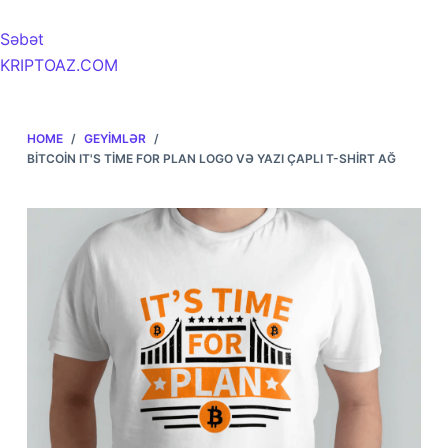
Səbət
KRIPTOAZ.COM
HOME
/
GEYIMLƏR
/
BITCOIN IT'S TIME FOR PLAN LOGO VƏ YAZI ÇAPLI T-SHIRT AĞ