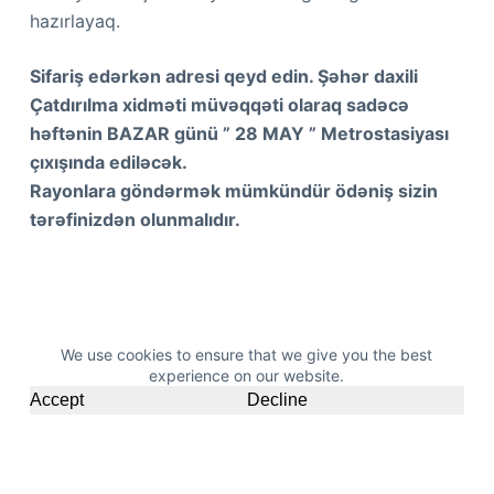
hazırlayaq.
Sifariş edərkən adresi qeyd edin. Şəhər daxili
Çatdırılma xidməti müvəqqəti olaraq sadəcə
həftənin BAZAR günü ” 28 MAY ” Metrostasiyası
çıxışında ediləcək.
Rayonlara göndərmək mümkündür ödəniş sizin
tərəfinizdən olunmalıdır.
We use cookies to ensure that we give you the best
experience on our website.
Accept
Decline
2023 © designed by
NTMV