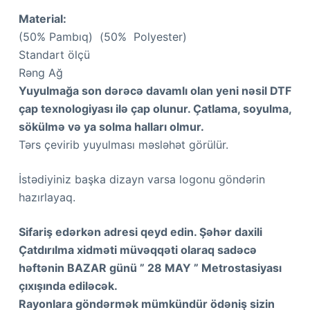
Material:
(50% Pambıq) (50% Polyester)
Standart ölçü
Rəng Ağ
Yuyulmağa son dərəcə davamlı olan yeni nəsil DTF
çap texnologiyası ilə çap olunur. Çatlama, soyulma,
sökülmə və ya solma halları olmur.
Tərs çevirib yuyulması məsləhət görülür.
İstədiyiniz başka dizayn varsa logonu göndərin
hazırlayaq.
Sifariş edərkən adresi qeyd edin. Şəhər daxili
Çatdırılma xidməti müvəqqəti olaraq sadəcə
həftənin BAZAR günü ” 28 MAY ” Metrostasiyası
çıxışında ediləcək.
Rayonlara göndərmək mümkündür ödəniş sizin