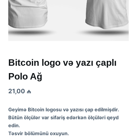
Bitcoin logo və yazı çaplı
Polo Ağ
21,00
₼
Geyimə Bitcoin logosu və yazısı çap edilmişdir.
Bütün ölçülər var sifariş edərkən ölçüləri qeyd
edin.
Təsvir bölümünü oxuyun.