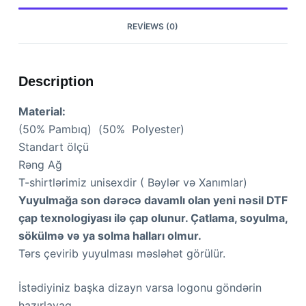
REVIEWS (0)
Description
Material:
(50% Pambıq) (50% Polyester)
Standart ölçü
Rəng Ağ
T-shirtlərimiz unisexdir ( Bəylər və Xanımlar)
Yuyulmağa son dərəcə davamlı olan yeni nəsil DTF
çap texnologiyası ilə çap olunur. Çatlama, soyulma,
sökülmə və ya solma halları olmur.
Tərs çevirib yuyulması məsləhət görülür.
İstədiyiniz başka dizayn varsa logonu göndərin
hazırlayaq.