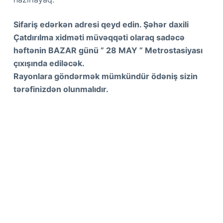
Sifariş edərkən adresi qeyd edin. Şəhər daxili
Çatdırılma xidməti müvəqqəti olaraq sadəcə
həftənin BAZAR günü ” 28 MAY ” Metrostasiyası
çıxışında ediləcək.
Rayonlara göndərmək mümkündür ödəniş sizin
tərəfinizdən olunmalıdır.