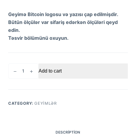
Geyimə Bitcoin logosu və yazısı çap edilmişdir.
Bütün ölçülər var sifariş edərkən ölçüləri qeyd
edin.
Təsvir bölümünü oxuyun.
Bitcoin
Add to cart
logo
və
yazı
çaplı
T-
CATEGORY:
GEYIMLƏR
shirt
Ağ
quantity
DESCRIPTION