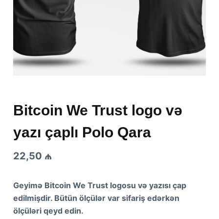
Bitcoin We Trust logo və
yazı çaplı Polo Qara
22,50
₼
Geyimə Bitcoin We Trust logosu və yazısı çap
edilmişdir. Bütün ölçülər var sifariş edərkən
ölçüləri qeyd edin.