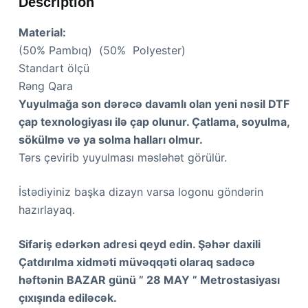
Description
Material:
(50% Pambıq) (50% Polyester)
Standart ölçü
Rəng Qara
Yuyulmağa son dərəcə davamlı olan yeni nəsil DTF
çap texnologiyası ilə çap olunur. Çatlama, soyulma,
sökülmə və ya solma halları olmur.
Tərs çevirib yuyulması məsləhət görülür.
İstədiyiniz başka dizayn varsa logonu göndərin
hazırlayaq.
Sifariş edərkən adresi qeyd edin. Şəhər daxili
Çatdırılma xidməti müvəqqəti olaraq sadəcə
həftənin BAZAR günü ” 28 MAY ” Metrostasiyası
çıxışında ediləcək.