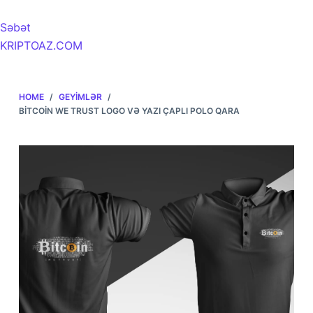
Səbət
KRIPTOAZ.COM
HOME
/
GEYIMLƏR
/
BITCOIN WE TRUST LOGO VƏ YAZI ÇAPLI POLO QARA